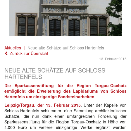
Aktuelles
Neue alte Schätze auf Schloss Hartenfels
Zurück zur Übersicht
13. Februar 2015
NEUE ALTE SCHÄTZE AUF SCHLOSS
HARTENFELS
Die Sparkassenstiftung für die Region Torgau-Oschatz
ermöglicht die Erweiterung des Lapidariums von Schloss
Hartenfels um einzigartige Sandsteinarbeiten.
Leipzig/Torgau, der 13. Februar 2015
. Unter der Kapelle von
Schloss Hartenfels schlummert eine Sammlung architektonischer
Schätze, die nun dank einer umfangreichen Förderung der
Sparkassenstiftung für die Region Torgau-Oschatz in Höhe von
4.000 Euro um weitere einzigartige Werke ergänzt werden