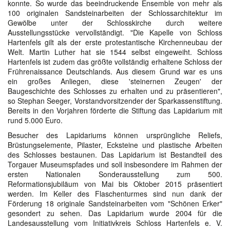
konnte. So wurde das beeindruckende Ensemble von mehr als
100 originalen Sandsteinarbeiten der Schlossarchitektur im
Gewölbe unter der Schlosskirche durch weitere
Ausstellungsstücke vervollständigt. "Die Kapelle von Schloss
Hartenfels gilt als der erste protestantische Kirchenneubau der
Welt. Martin Luther hat sie 1544 selbst eingeweiht. Schloss
Hartenfels ist zudem das größte vollständig erhaltene Schloss der
Frührenaissance Deutschlands. Aus diesem Grund war es uns
ein großes Anliegen, diese 'steinernen Zeugen' der
Baugeschichte des Schlosses zu erhalten und zu präsentieren",
so Stephan Seeger, Vorstandvorsitzender der Sparkassenstiftung.
Bereits in den Vorjahren förderte die Stiftung das Lapidarium mit
rund 5.000 Euro.
Besucher des Lapidariums können ursprüngliche Reliefs,
Brüstungselemente, Pilaster, Ecksteine und plastische Arbeiten
des Schlosses bestaunen. Das Lapidarium ist Bestandteil des
Torgauer Museumspfades und soll insbesondere im Rahmen der
ersten Nationalen Sonderausstellung zum 500.
Reformationsjubiläum von Mai bis Oktober 2015 präsentiert
werden. Im Keller des Flaschenturmes sind nun dank der
Förderung 18 originale Sandsteinarbeiten vom "Schönen Erker"
gesondert zu sehen. Das Lapidarium wurde 2004 für die
Landesausstellung vom Initiativkreis Schloss Hartenfels e. V.