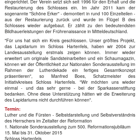
eingerichtet. Der Verein setzt sich seit 1996 für den Erhalt und die
Restaurierung des Schlosses ein. Im Jahr 2011 kam der
sogenannte "Schöne Erker" - demontiert in rund 100 Einzelteilen -
aus der Restaurierung zurück und wurde im Flügel B des
Schlosses wieder aufgebaut. Er zählt zu den bedeutendsten
Bildhauerleistungen der Frührenaissance in Mitteldeutschland.
"Für uns hat sich ein Kreis geschlossen. Unser größtes Projekt,
das Lapidarium im Schloss Hartenfels, haben wir 2004 zur
Landesausstellung erstmals zeigen können. Immer wieder
erweitert um originale Sandsteinarbeiten und ein Schaumagazin,
können wir der Öffentlichkeit zur Nationalen Sonderausstellung im
Rahmen der Lutherdekade ein fertiges Gesamtkonzept
präsentieren", so Manfred Boes, Schatzmeister des
Initiativkreises Schloss Hartenfels. "Wir möchten uns wieder
einmal - und das sehr gerne - bei der Sparkassenstiftung
bedanken. Ohne diese Unterstützung hätten wir die Erweiterung
des Lapidariums nicht durchführen können".
Termin:
Luther und die Fürsten - Selbstdarstellung und Selbstverständnis
des Herrschers im Zeitalter der Reformation
1. Nationale Sonderausstellung zum 500. Reformationsjubiläum
15. Mai bis 31. Oktober 2015
Schloss Hartenfels