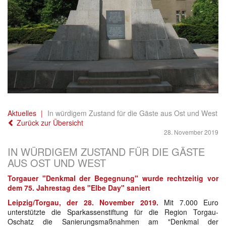
Aktuelles
In würdigem Zustand für die Gäste aus Ost und West
Zurück zur Übersicht
28. November 2019
IN WÜRDIGEM ZUSTAND FÜR DIE GÄSTE
AUS OST UND WEST
Torgauer "Denkmal der Begegnung" wurde rechtzeitig vor
dem 75. Jahrestag des "Elbe Day" saniert
Leipzig/Torgau, der 28. November 2019.
Mit 7.000 Euro
unterstützte die Sparkassenstiftung für die Region Torgau-
Oschatz die Sanierungsmaßnahmen am "Denkmal der