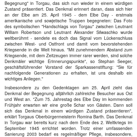
Begegnung" in Torgau, das sich nun wieder in einem würdigen
Zustand präsentiert. Das Denkmal erinnert daran, dass sich hier
an der Elbe am 25. April 1945 - dem Elbe Day - erstmals
amerikanische und sowjetische Truppen begegneten: Das Foto
des symbolischen "Handschlags von Torgau" zwischen Leutnant
William Robertson und Leutnant Alexander Silwaschko wurde
weltberühmt - sendete es doch das Signal vom Lückenschluss
zwischen West- und Ostfront und damit vom bevorstehenden
Kriegsende in die Welt hinaus. "Mit zunehmendem Abstand zum
Kriegsende, mit dem Zeitzeugen immer rarer werden, sind solche
Denkmäler wichtige Erinnerungspunkte", so Stephan Seeger,
geschäftsführender Vorstand der Sparkassenstiftung: "Sie für
nachfolgende Generationen zu erhalten, ist uns deshalb ein
wichtiges Anliegen."
Insbesondere zu den Gedenktagen am 25. April zieht das
Denkmal der Begegnung alljährlich zahlreiche Besucher aus Ost
und West an. "Zum 75. Jahrestag des Elbe Day im kommenden
Frühjahr erwarten wir eine große Schar von Gästen. Dann soll
sich das Denkmal in einem würdigen Zustand präsentieren",
erklärt Torgaus Oberbürgermeisterin Romina Barth. Das Denkmal
in Torgau war bereits kurz nach dem Ende des 2. Weltkriegs im
September 1945 errichtet worden. Trotz einer umfassenden
Sanierung 2003 bedarf es regelmäßiger Pflege, insbesondere,