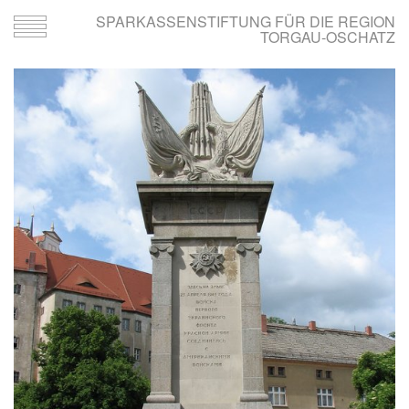
SPARKASSENSTIFTUNG FÜR DIE REGION
Toggle
TORGAU-OSCHATZ
navigation