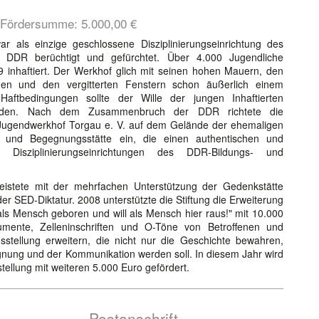
, Fördersumme:
5.000,00 €
 als einzige geschlossene Disziplinierungseinrichtung des
er DDR berüchtigt und gefürchtet. Über 4.000 Jugendliche
 inhaftiert. Der Werkhof glich mit seinen hohen Mauern, den
en und den vergitterten Fenstern schon äußerlich einem
Haftbedingungen sollte der Wille der jungen Inhaftierten
erden. Nach dem Zusammenbruch der DDR richtete die
 Jugendwerkhof Torgau e. V. auf dem Gelände der ehemaligen
s- und Begegnungsstätte ein, die einen authentischen und
 Disziplinierungseinrichtungen des DDR-Bildungs- und
leistete mit der mehrfachen Unterstützung der Gedenkstätte
der SED-Diktatur. 2008 unterstützte die Stiftung die Erweiterung
als Mensch geboren und will als Mensch hier raus!" mit 10.000
umente, Zelleninschriften und O-Töne von Betroffenen und
usstellung erweitern, die nicht nur die Geschichte bewahren,
nung und der Kommunikation werden soll. In diesem Jahr wird
tellung mit weiteren 5.000 Euro gefördert.
Postanschrift