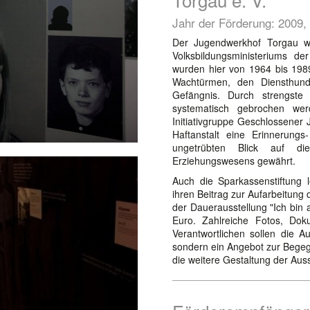
Jahr der Förderung: 2009
Der Jugendwerkhof Torgau war
Volksbildungsministeriums d
wurden hier von 1964 bis 1989
Wachtürmen, den Diensthund
Gefängnis. Durch strengste 
systematisch gebrochen w
Initiativgruppe Geschlossener
Haftanstalt eine Erinnerung
ungetrübten Blick auf die
Erziehungswesens gewährt.
Auch die Sparkassenstiftung 
ihren Beitrag zur Aufarbeitung 
der Dauerausstellung "Ich bin 
Euro. Zahlreiche Fotos, Dok
Verantwortlichen sollen die A
sondern ein Angebot zur Begeg
die weitere Gestaltung der Auss