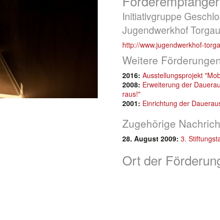
Förderempfänger
Initiativgruppe Geschl
Jugendwerkhof Torgau 
http://www.jugendwerkhof-torg
Weitere Förderungen
2016:
Ausstellungsprojekt "Mo
2008:
Erweiterung der Daueraus
raus!"
2001:
Einrichtung der Dauerau
Zugehörige Nachrich
28. August 2009:
3. Stiftungs
Ort der Förderun