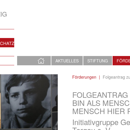
IG
SCHATZ
STARTSEITE
AKTUELLES
STIFTUNG
FÖRD
Förderungen
Folgeantrag z
FOLGEANTRAG 
BIN ALS MENS
MENSCH HIER 
Initiativgruppe 
Torgau e. V.